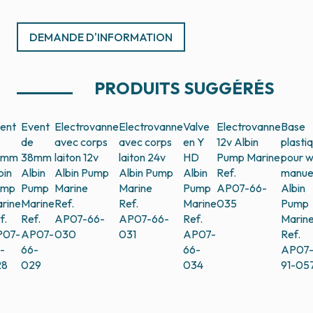
DEMANDE D'INFORMATION
PRODUITS SUGGÉRÉS
ent
Event
Electrovanne
Electrovanne
Valve
Electrovanne
Base
de
avec corps
avec corps
en Y
12v
Albin
plasti
5mm
38mm
laiton 12v
laiton 24v
HD
Pump Marine
pour 
bin
Albin
Albin Pump
Albin Pump
Albin
Ref.
manue
ump
Pump
Marine
Marine
Pump
AP07-66-
Albin
rine
Marine
Ref.
Ref.
Marine
035
Pump
f.
Ref.
AP07-66-
AP07-66-
Ref.
Marin
P07-
AP07-
030
031
AP07-
Ref.
-
66-
66-
AP07
28
029
034
91-05