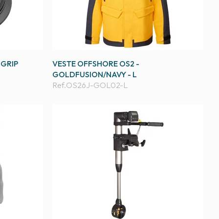
 GRIP
VESTE OFFSHORE OS2 -
GOLDFUSION/NAVY - L
Ref.
OS26J-GOL02-L