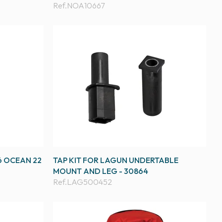
Ref.
NOA10667
6 OCEAN 22
TAP KIT FOR LAGUN UNDERTABLE
MOUNT AND LEG - 30864
Ref.
LAG500452