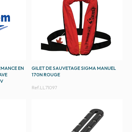
RMANCE EN
GILET DE SAUVETAGE SIGMA MANUEL
AVE
170N ROUGE
-V
Ref.
LL71097