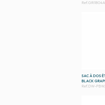
Ref.
GRI1804
SAC À DOS É
BLACK GRAP
Ref.
DW-PBW