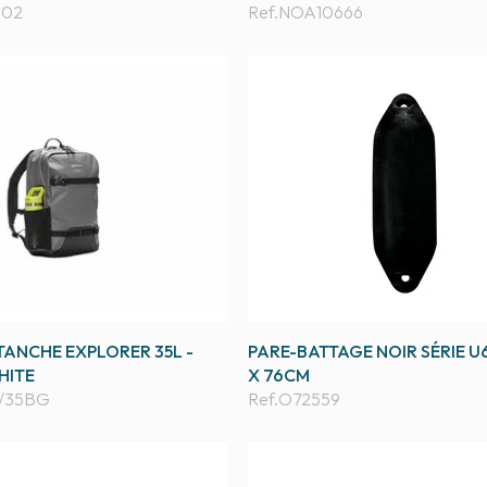
A02
Ref.
NOA10666
TANCHE EXPLORER 35L -
PARE-BATTAGE NOIR SÉRIE U
HITE
X 76CM
/35BG
Ref.
O72559