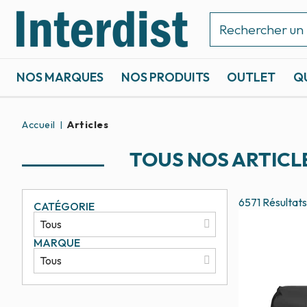
NOS MARQUES
NOS PRODUITS
OUTLET
Q
ACCASTILLAGE ET GRÉEMENT
SPORTS NAUTIQUES
Accueil
Articles
TOUS NOS ARTICL
6571
Résultats
CATÉGORIE
MARQUE