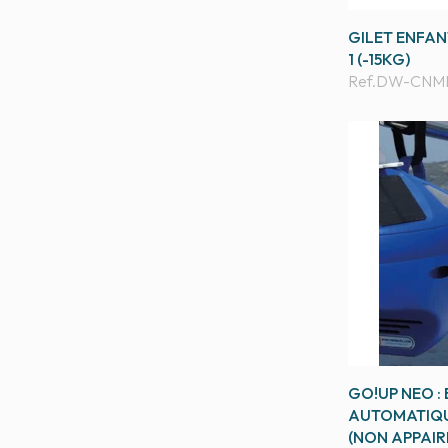
GILET ENFAN
1 (-15KG)
Ref.
DW-CNMH
GO!UP NEO :
AUTOMATIQU
(NON APPAIR