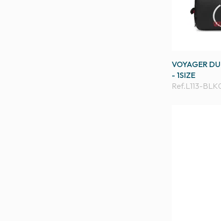
VOYAGER DUF
- 1SIZE
Ref.
L113-BLK0