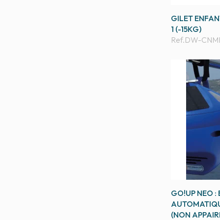
GILET ENFAN
1 (-15KG)
Ref.
DW-CNMH
GO!UP NEO :
AUTOMATIQU
(NON APPAIR