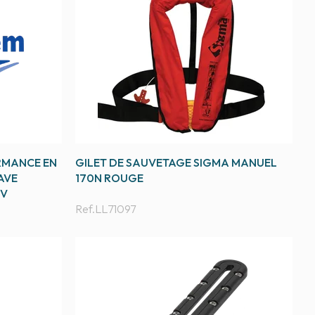
RMANCE EN
GILET DE SAUVETAGE SIGMA MANUEL
AVE
170N ROUGE
-V
Ref.
LL71097