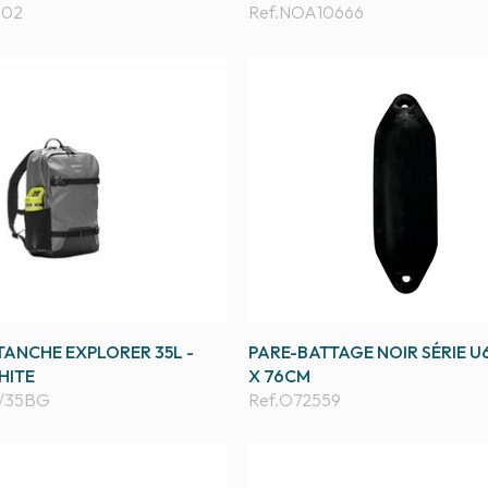
A02
Ref.
NOA10666
TANCHE EXPLORER 35L -
PARE-BATTAGE NOIR SÉRIE U
HITE
X 76CM
/35BG
Ref.
O72559