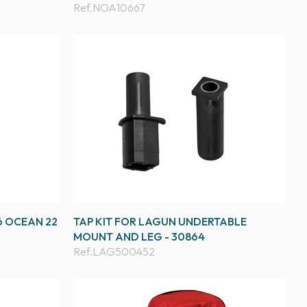
Ref.
NOA10667
6 OCEAN 22
TAP KIT FOR LAGUN UNDERTABLE
MOUNT AND LEG - 30864
Ref.
LAG500452