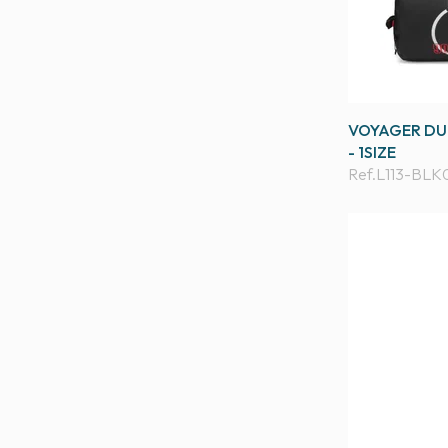
VOYAGER DUF
- 1SIZE
Ref.
L113-BLK0