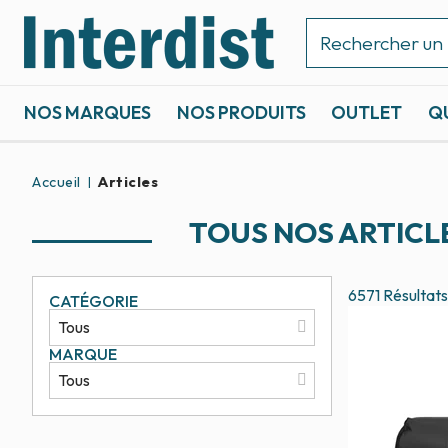
NOS MARQUES
NOS PRODUITS
OUTLET
Q
ACCASTILLAGE ET GRÉEMENT
SPORTS NAUTIQUES
Accueil
Articles
TOUS NOS ARTICL
6571
Résultats
CATÉGORIE
MARQUE