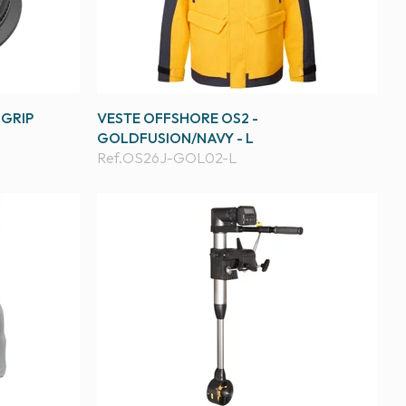
 GRIP
VESTE OFFSHORE OS2 -
GOLDFUSION/NAVY - L
Ref.
OS26J-GOL02-L