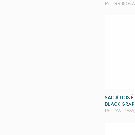
Ref.
GRI1804
SAC À DOS É
BLACK GRAP
Ref.
DW-PBW