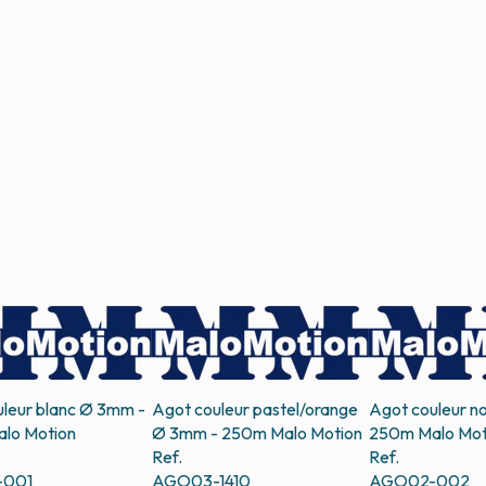
leur blanc Ø 3mm -
Agot couleur pastel/orange
Agot couleur n
lo Motion
Ø 3mm - 250m
Malo Motion
250m
Malo Mot
Ref.
Ref.
001
AGO03-1410
AGO02-002