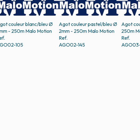
got couleur blanc/bleu Ø
Agot couleur pastel/bleu Ø
Agot cou
mm - 250m
Malo Motion
2mm - 250m
Malo Motion
250m
Ma
ef.
Ref.
Ref.
GO02-105
AGO02-145
AGO03-