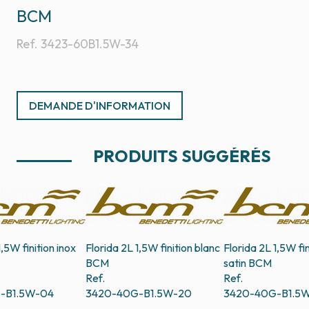
BCM
Ref.
3423-60B1.5W-34
DEMANDE D'INFORMATION
PRODUITS SUGGÉRÉS
1,5W finition inox
Florida 2L 1,5W finition blanc
Florida 2L 1,5W fin
BCM
satin
BCM
Ref.
Ref.
-B1.5W-04
3420-40G-B1.5W-20
3420-40G-B1.5