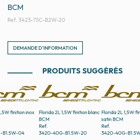
BCM
Ref.
3423-75C-B2W-20
DEMANDE D'INFORMATION
PRODUITS SUGGÉRÉS
1,5W finition inox
Florida 2L 1,5W finition blanc
Florida 2L 1,5W fin
BCM
satin
BCM
Ref.
Ref.
-B1.5W-04
3420-40G-B1.5W-20
3420-40G-B1.5