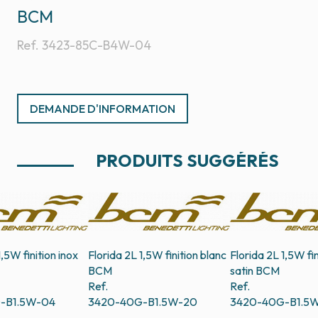
BCM
Ref.
3423-85C-B4W-04
DEMANDE D'INFORMATION
PRODUITS SUGGÉRÉS
1,5W finition inox
Florida 2L 1,5W finition blanc
Florida 2L 1,5W fin
BCM
satin
BCM
Ref.
Ref.
-B1.5W-04
3420-40G-B1.5W-20
3420-40G-B1.5