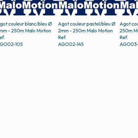
got couleur blanc/bleu Ø
Agot couleur pastel/bleu Ø
Agot cou
mm - 250m
Malo Motion
2mm - 250m
Malo Motion
250m
Ma
ef.
Ref.
Ref.
GO02-105
AGO02-145
AGO03-