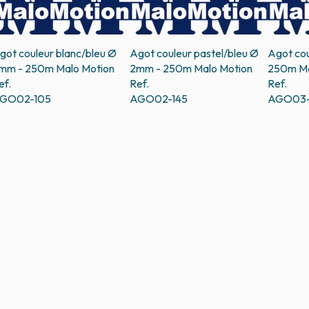
got couleur blanc/bleu Ø
Agot couleur pastel/bleu Ø
Agot cou
mm - 250m
Malo Motion
2mm - 250m
Malo Motion
250m
Ma
ef.
Ref.
Ref.
GO02-105
AGO02-145
AGO03-