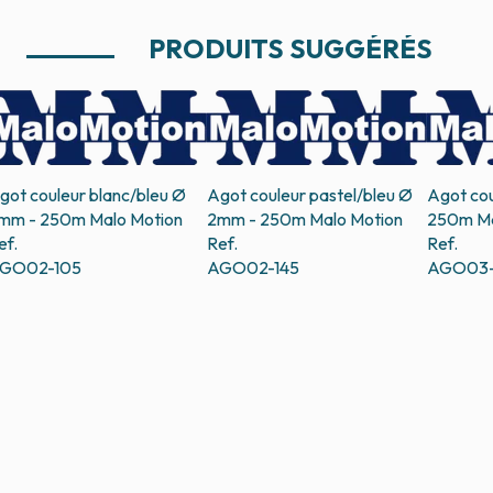
PRODUITS SUGGÉRÉS
got couleur blanc/bleu Ø
Agot couleur pastel/bleu Ø
Agot cou
mm - 250m
Malo Motion
2mm - 250m
Malo Motion
250m
Ma
ef.
Ref.
Ref.
GO02-105
AGO02-145
AGO03-