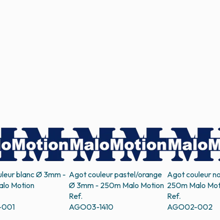
leur blanc Ø 3mm -
Agot couleur pastel/orange
Agot couleur n
lo Motion
Ø 3mm - 250m
Malo Motion
250m
Malo Mot
Ref.
Ref.
001
AGO03-1410
AGO02-002