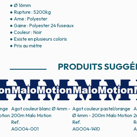
● Ø 16mm
● Rupture : 5200kg
● Ame : Polyester
● Gaine : Polyester 24 fuseaux
● Couleur : Noir
● Existe en plusieurs coloris
● Prix au mètre
PRODUITS SUGGÉ
ange
Agot couleur blanc Ø 4mm -
Agot couleur pastel/orange
A
otion
200m
Malo Motion
Ø 4mm - 200m
Malo Motion
2
Ref.
Ref.
R
AGO04-001
AGO04-1410
A