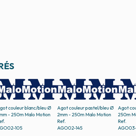
RÉS
got couleur blanc/bleu Ø
Agot couleur pastel/bleu Ø
Agot cou
mm - 250m
Malo Motion
2mm - 250m
Malo Motion
250m
Ma
ef.
Ref.
Ref.
GO02-105
AGO02-145
AGO03-