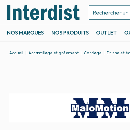
NOS MARQUES
NOS PRODUITS
OUTLET
Q
ACCASTILLAGE ET GRÉEMENT
SPORTS NAUTIQUES
Accueil
Accastillage et gréement
Cordage
Drisse et é