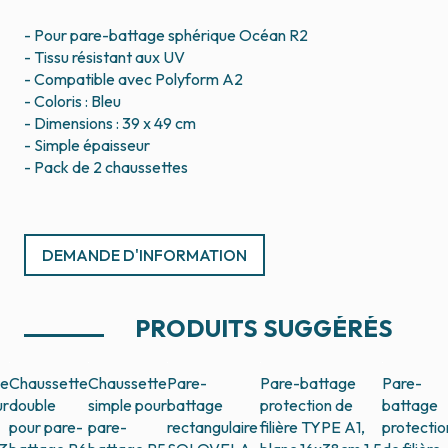
- Pour pare-battage sphérique Océan R2
- Tissu résistant aux UV
- Compatible avec Polyform A2
- Coloris : Bleu
- Dimensions : 39 x 49 cm
- Simple épaisseur
- Pack de 2 chaussettes
DEMANDE D'INFORMATION
PRODUITS SUGGÉRÉS
te
Chaussette
Chaussette
Pare-
Pare-battage
Pare-
ur
double
simple pour
battage
protection de
battage
pour pare-
pare-
rectangulaire
filière TYPE A1,
protectio