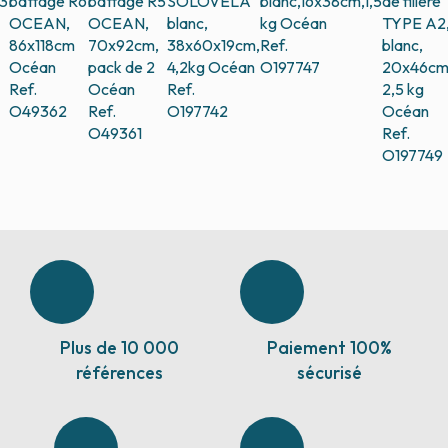
3
battage R6
battage R5
SOLOVELA
blanc,16x38cm,1,5
de filière
OCEAN,
OCEAN,
blanc,
kg
Océan
TYPE A2
86x118cm
70x92cm,
38x60x19cm,
Ref.
blanc,
Océan
pack de 2
4,2kg
Océan
O197747
20x46cm
Ref.
Océan
Ref.
2,5 kg
O49362
Ref.
O197742
Océan
O49361
Ref.
O197749
Plus de 10 000
Paiement 100%
références
sécurisé