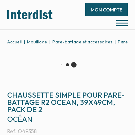
MON COMPTE
Accueil
Mouillage
Pare-battage et accessoires
Pare-ba
CHAUSSETTE SIMPLE POUR PARE-
BATTAGE R2 OCEAN, 39X49CM,
PACK DE 2
OCÉAN
Ref.
O49358