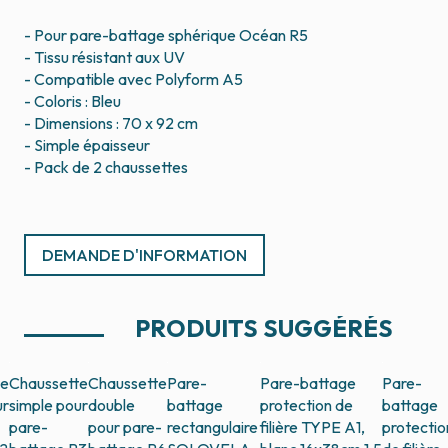
- Pour pare-battage sphérique Océan R5
- Tissu résistant aux UV
- Compatible avec Polyform A5
- Coloris : Bleu
- Dimensions : 70 x 92 cm
- Simple épaisseur
- Pack de 2 chaussettes
DEMANDE D'INFORMATION
PRODUITS SUGGÉRÉS
te
Chaussette
Chaussette
Pare-
Pare-battage
Pare-
ur
simple pour
double
battage
protection de
battage
pare-
pour pare-
rectangulaire
filière TYPE A1,
protectio