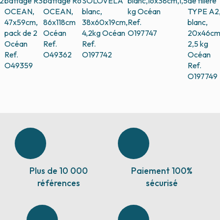
2
battage R3
battage R6
SOLOVELA
blanc,16x38cm,1,5
de filière
OCEAN,
OCEAN,
blanc,
kg
Océan
TYPE A2
47x59cm,
86x118cm
38x60x19cm,
Ref.
blanc,
pack de 2
Océan
4,2kg
Océan
O197747
20x46cm
Océan
Ref.
Ref.
2,5 kg
Ref.
O49362
O197742
Océan
O49359
Ref.
O197749
Plus de 10 000
Paiement 100%
références
sécurisé