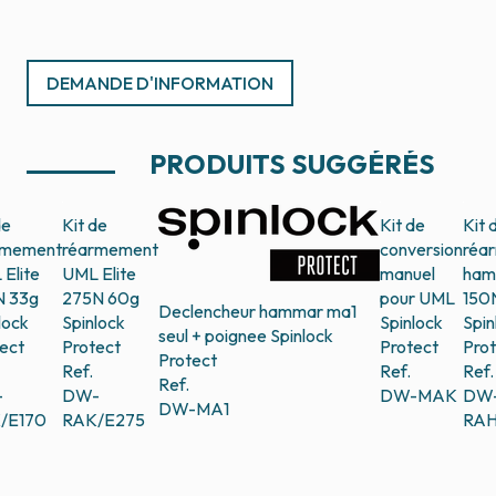
DEMANDE D'INFORMATION
PRODUITS SUGGÉRÉS
de
Kit de
Kit de
Kit 
rmement
réarmement
conversion
réa
Elite
UML Elite
manuel
ham
N 33g
275N 60g
pour UML
150
Declencheur hammar ma1
lock
Spinlock
Spinlock
Spin
seul + poignee
Spinlock
ect
Protect
Protect
Pro
Protect
Ref.
Ref.
Ref.
Ref.
-
DW-
DW-MAK
DW
DW-MA1
/E170
RAK/E275
RAH