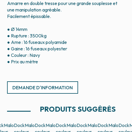
Amarre en double tresse pour une grande souplesse et
une manipulation agréable.
Facilement épissable.
● Ø 14mm
● Rupture : 3500kg
● Ame : 16 fuseaux polyamide
● Gaine : 16 fuseaux polyester
● Couleur : Navy
● Prix au mètre
DEMANDE D'INFORMATION
PRODUITS SUGGÉRÉS
ckMalo
DockMalo
DockMalo
DockMalo
DockMalo
DockMalo
DockM
leur
couleur
couleur
couleur
couleur
couleur
couleu