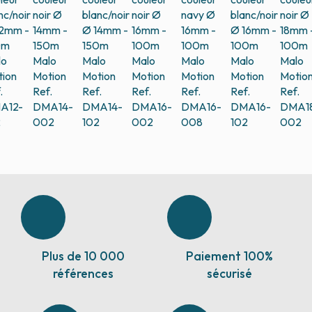
nc/noir
noir Ø
blanc/noir
noir Ø
navy Ø
blanc/noir
noir Ø
12mm -
14mm -
Ø 14mm -
16mm -
16mm -
Ø 16mm -
18mm 
0m
150m
150m
100m
100m
100m
100m
lo
Malo
Malo
Malo
Malo
Malo
Malo
ion
Motion
Motion
Motion
Motion
Motion
Motio
.
Ref.
Ref.
Ref.
Ref.
Ref.
Ref.
A12-
DMA14-
DMA14-
DMA16-
DMA16-
DMA16-
DMA1
2
002
102
002
008
102
002
Plus de 10 000
Paiement 100%
références
sécurisé