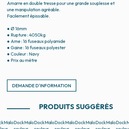
Amarre en double tresse pour une grande souplesse et
une manipulation agréable.
Facilement épissable.
● Ø 16mm
● Rupture : 4050kg
● Ame : 16 fuseaux polyamide
● Gaine : 16 fuseaux polyester
● Couleur : Navy
● Prix au mètre
DEMANDE D'INFORMATION
PRODUITS SUGGÉRÉS
ckMalo
DockMalo
DockMalo
DockMalo
DockMalo
DockMalo
DockM
leur
couleur
couleur
couleur
couleur
couleur
couleu