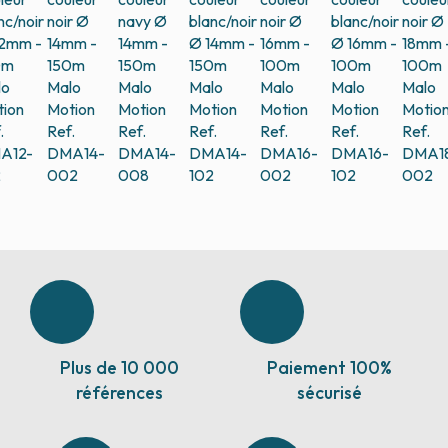
nc/noir
noir Ø
navy Ø
blanc/noir
noir Ø
blanc/noir
noir Ø
12mm -
14mm -
14mm -
Ø 14mm -
16mm -
Ø 16mm -
18mm 
0m
150m
150m
150m
100m
100m
100m
lo
Malo
Malo
Malo
Malo
Malo
Malo
ion
Motion
Motion
Motion
Motion
Motion
Motio
.
Ref.
Ref.
Ref.
Ref.
Ref.
Ref.
A12-
DMA14-
DMA14-
DMA14-
DMA16-
DMA16-
DMA1
2
002
008
102
002
102
002
Plus de 10 000
Paiement 100%
références
sécurisé