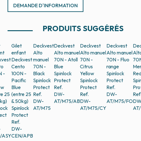
DEMANDE D'INFORMATION
PRODUITS SUGGÉRÉS
t
Gilet
Deckvest
Deckvest
Deckvest
Deckvest
Dec
nt
enfant
Alto
Alto manuel
Alto manuel
Alto manuel
Alt
kvest
Deckvest
manuel
70N - Atoll
70N -
70N - Fluo
70N
to
Cento
70N -
Blue
Citrus
range
Mer
 -
100N -
Black
Spinlock
Yellow
Spinlock
Re
Pacific
Spinlock
Protect
Spinlock
Protect
Spi
ow
Blue
Protect
Ref.
Protect
Ref.
Pro
re 25
(entre 25
Ref.
DW-
Ref.
DW-
Ref
kg)
& 50kg)
DW-
AT/M75/AB
DW-
AT/M75/FO
DW
lock
Spinlock
AT/M75
AT/M75/CY
AT
ect
Protect
Ref.
-
DW-
/ASY
CEN/APB