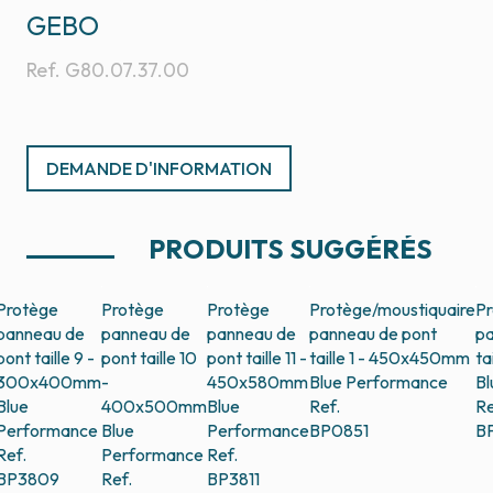
GEBO
Ref.
G80.07.37.00
DEMANDE D'INFORMATION
PRODUITS SUGGÉRÉS
Protège
Protège
Protège
Protège/moustiquaire
Pr
panneau de
panneau de
panneau de
panneau de pont
pa
pont taille 9 -
pont taille 10
pont taille 11 -
taille 1 - 450x450mm
ta
300x400mm
-
450x580mm
Blue Performance
Bl
Blue
400x500mm
Blue
Ref.
Re
Performance
Blue
Performance
BP0851
B
Ref.
Performance
Ref.
BP3809
Ref.
BP3811