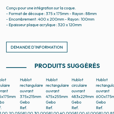
Conçu pour une intégration sur la coque.
- Format de découpe : 375 x 175mm - Rayon : 88mm
- Encombrement : 400 x 200mm - Rayon : 100mm
- Epaisseur plaque acrylique : 320 x 120mm
DEMANDE D'INFORMATION
PRODUITS SUGGÉRÉS
blot
Hublot
Hublot
Hublot
Hublot
culaire
rectangulaire
rectangulaire
circulaire
rectangula
vrant
ouvrant
ouvrant
ouvrant
ouvrant
5x175mm
375x215mm
475x255mm
483x229mm
600x175
bo
Gebo
Gebo
Gebo
Gebo
.
Ref.
Ref.
Ref.
Ref.
1.00.20.05
G81.00.30.00
G81.00.40.00
G81.00.61.00
G81.00.8