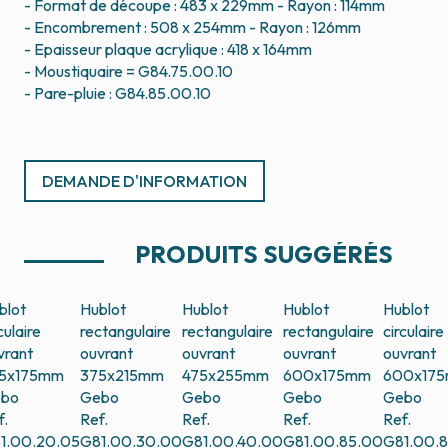
- Format de découpe : 483 x 229mm - Rayon : 114mm
- Encombrement : 508 x 254mm - Rayon : 126mm
- Epaisseur plaque acrylique : 418 x 164mm
- Moustiquaire = G84.75.00.10
- Pare-pluie : G84.85.00.10
DEMANDE D'INFORMATION
PRODUITS SUGGÉRÉS
blot
Hublot
Hublot
Hublot
Hublot
culaire
rectangulaire
rectangulaire
rectangulaire
circulaire
vrant
ouvrant
ouvrant
ouvrant
ouvrant
5x175mm
375x215mm
475x255mm
600x175mm
600x17
bo
Gebo
Gebo
Gebo
Gebo
f.
Ref.
Ref.
Ref.
Ref.
1.00.20.05
G81.00.30.00
G81.00.40.00
G81.00.85.00
G81.00.