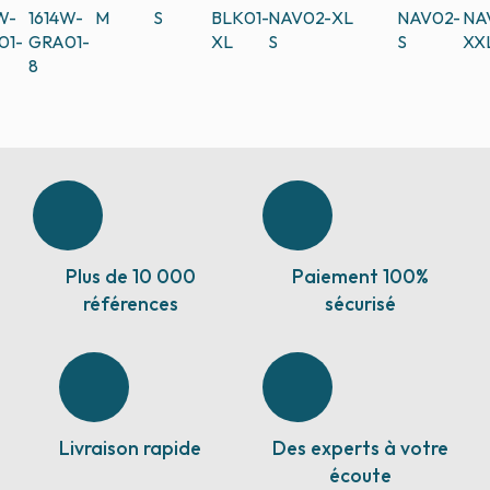
W-
1614W-
M
S
BLK01-
NAV02-
XL
NAV02-
NA
01-
GRA01-
XL
S
S
XX
8
Plus de 10 000
Paiement 100%
références
sécurisé
Livraison rapide
Des experts à votre
écoute