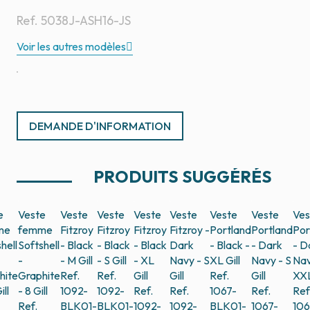
Ref.
5038J-ASH16-JS
Voir les autres modèles
DEMANDE D'INFORMATION
PRODUITS SUGGÉRÉS
e
Veste
Veste
Veste
Veste
Veste
Veste
Veste
Ves
me
femme
Fitzroy
Fitzroy
Fitzroy
Fitzroy -
Portland
Portland
Por
hell
Softshell
- Black
- Black
- Black
Dark
- Black -
- Dark
- D
-
- M
Gill
- S
Gill
- XL
Navy - S
XL
Gill
Navy - S
Nav
hite
Graphite
Ref.
Ref.
Gill
Gill
Ref.
Gill
XX
ill
- 8
Gill
1092-
1092-
Ref.
Ref.
1067-
Ref.
Ref
Ref.
BLK01-
BLK01-
1092-
1092-
BLK01-
1067-
106