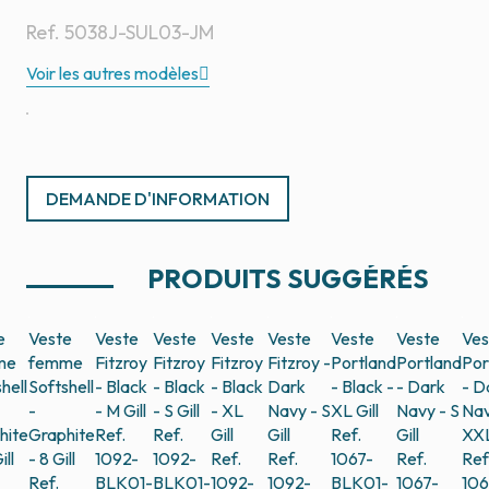
Ref.
5038J-SUL03-JM
Voir les autres modèles
DEMANDE D'INFORMATION
PRODUITS SUGGÉRÉS
e
Veste
Veste
Veste
Veste
Veste
Veste
Veste
Ves
me
femme
Fitzroy
Fitzroy
Fitzroy
Fitzroy -
Portland
Portland
Por
hell
Softshell
- Black
- Black
- Black
Dark
- Black -
- Dark
- D
-
- M
Gill
- S
Gill
- XL
Navy - S
XL
Gill
Navy - S
Nav
hite
Graphite
Ref.
Ref.
Gill
Gill
Ref.
Gill
XX
ill
- 8
Gill
1092-
1092-
Ref.
Ref.
1067-
Ref.
Ref
Ref.
BLK01-
BLK01-
1092-
1092-
BLK01-
1067-
106