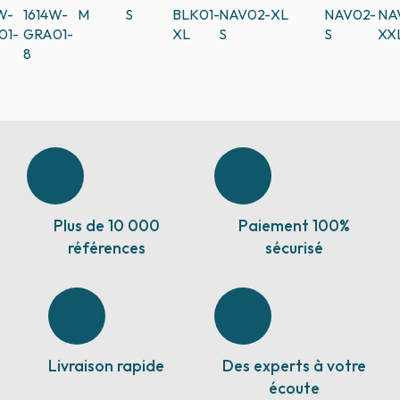
W-
1614W-
M
S
BLK01-
NAV02-
XL
NAV02-
NA
01-
GRA01-
XL
S
S
XX
8
Plus de 10 000
Paiement 100%
références
sécurisé
Livraison rapide
Des experts à votre
écoute