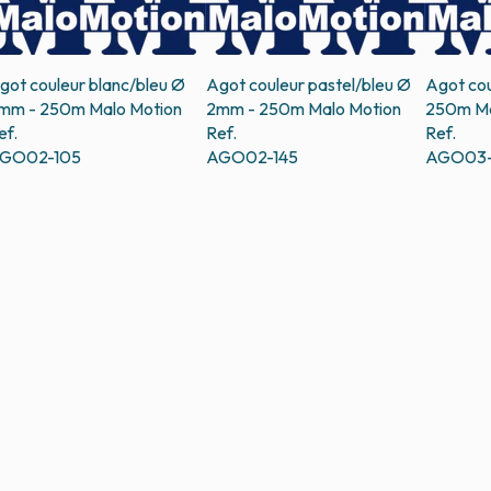
got couleur blanc/bleu Ø
Agot couleur pastel/bleu Ø
Agot cou
mm - 250m
Malo Motion
2mm - 250m
Malo Motion
250m
Ma
ef.
Ref.
Ref.
GO02-105
AGO02-145
AGO03-