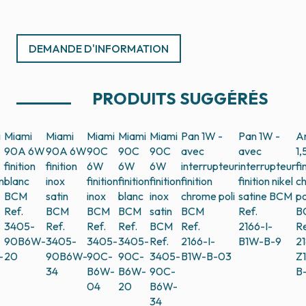
DEMANDE D'INFORMATION
PRODUITS SUGGÉRÉS
i
Miami
Miami
Miami
Miami
Miami
Pan 1W -
Pan 1W -
A
90A 6W
90A 6W
90C
90C
90C
avec
avec
1
finition
finition
6W
6W
6W
interrupteur
interrupteur
fi
on
blanc
inox
finition
finition
finition
finition
finition nikel
c
BCM
satin
inox
blanc
inox
chrome poli
satine
BCM
po
Ref.
BCM
BCM
BCM
satin
BCM
Ref.
B
3405-
Ref.
Ref.
Ref.
BCM
Ref.
2166-I-
Re
90B6W-
3405-
3405-
3405-
Ref.
2166-I-
B1W-B-9
21
-
20
90B6W-
90C-
90C-
3405-
B1W-B-03
Z
34
B6W-
B6W-
90C-
B
-
04
20
B6W-
34