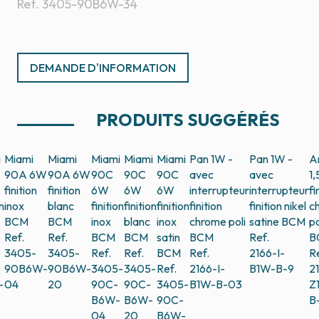
Ref.
3405-90B6W-34
DEMANDE D'INFORMATION
PRODUITS SUGGÉRÉS
i
Miami
Miami
Miami
Miami
Miami
Pan 1W -
Pan 1W -
A
90A 6W
90A 6W
90C
90C
90C
avec
avec
1
finition
finition
6W
6W
6W
interrupteur
interrupteur
fi
n
inox
blanc
finition
finition
finition
finition
finition nikel
c
BCM
BCM
inox
blanc
inox
chrome poli
satine
BCM
po
Ref.
Ref.
BCM
BCM
satin
BCM
Ref.
B
3405-
3405-
Ref.
Ref.
BCM
Ref.
2166-I-
Re
90B6W-
90B6W-
3405-
3405-
Ref.
2166-I-
B1W-B-9
21
-
04
20
90C-
90C-
3405-
B1W-B-03
Z
B6W-
B6W-
90C-
B
-
04
20
B6W-