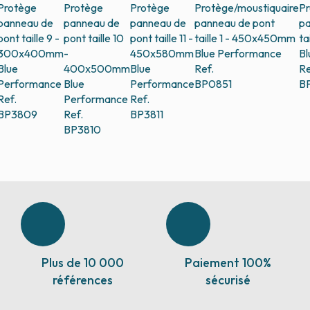
Protège
Protège
Protège
Protège/moustiquaire
Pr
panneau de
panneau de
panneau de
panneau de pont
pa
pont taille 9 -
pont taille 10
pont taille 11 -
taille 1 - 450x450mm
ta
300x400mm
-
450x580mm
Blue Performance
Bl
Blue
400x500mm
Blue
Ref.
Re
Performance
Blue
Performance
BP0851
B
Ref.
Performance
Ref.
BP3809
Ref.
BP3811
BP3810
Plus de 10 000
Paiement 100%
références
sécurisé