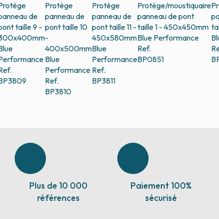
Protège
Protège
Protège
Protège/moustiquaire
Pr
panneau de
panneau de
panneau de
panneau de pont
pa
pont taille 9 -
pont taille 10
pont taille 11 -
taille 1 - 450x450mm
ta
300x400mm
-
450x580mm
Blue Performance
Bl
Blue
400x500mm
Blue
Ref.
Re
Performance
Blue
Performance
BP0851
B
Ref.
Performance
Ref.
BP3809
Ref.
BP3811
BP3810
Plus de 10 000
Paiement 100%
références
sécurisé