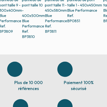
pont taille 9 -
pont taille 10
pont taille 11 -
taille 1 - 450x450mm
ta
300x400mm
-
450x580mm
Blue Performance
Bl
Blue
400x500mm
Blue
Ref.
Re
Performance
Blue
Performance
BP0851
B
Ref.
Performance
Ref.
BP3809
Ref.
BP3811
BP3810
Plus de 10 000
Paiement 100%
références
sécurisé