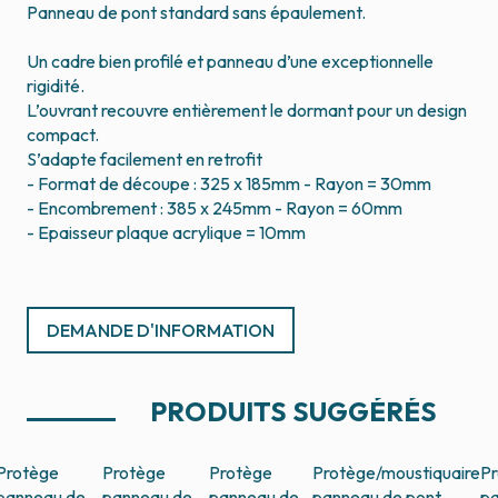
Panneau de pont standard sans épaulement.
Un cadre bien profilé et panneau d’une exceptionnelle
rigidité.
L’ouvrant recouvre entièrement le dormant pour un design
compact.
S’adapte facilement en retrofit
- Format de découpe : 325 x 185mm - Rayon = 30mm
- Encombrement : 385 x 245mm - Rayon = 60mm
- Epaisseur plaque acrylique = 10mm
DEMANDE D'INFORMATION
PRODUITS SUGGÉRÉS
Protège
Protège
Protège
Protège/moustiquaire
Pr
panneau de
panneau de
panneau de
panneau de pont
pa