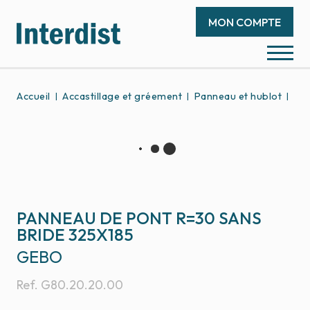
MON COMPTE
Accueil
Accastillage et gréement
Panneau et hublot
Pan
PANNEAU DE PONT R=30 SANS
BRIDE 325X185
GEBO
Ref.
G80.20.20.00