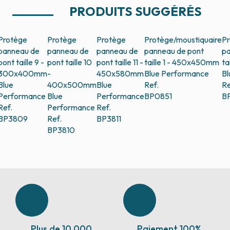
PRODUITS SUGGÉRÉS
Protège
Protège
Protège
Protège/moustiquaire
Pr
panneau de
panneau de
panneau de
panneau de pont
pa
pont taille 9 -
pont taille 10
pont taille 11 -
taille 1 - 450x450mm
ta
300x400mm
-
450x580mm
Blue Performance
Bl
Blue
400x500mm
Blue
Ref.
Re
Performance
Blue
Performance
BP0851
B
Ref.
Performance
Ref.
BP3809
Ref.
BP3811
BP3810
Plus de 10 000
Paiement 100%