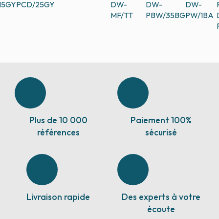
15GY
PCD/25GY
DW-
DW-
DW-
MF/TT
PBW/35BG
PW/1BA
Plus de 10 000
Paiement 100%
références
sécurisé
Livraison rapide
Des experts à votre
écoute