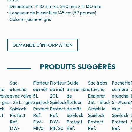
• Dimensions : P 10 mm x L 240 mm x H 130 mm
• Longueur de la ceinture 145 cm (57 pouces)
• Coloris : jaune et gris
DEMANDE D'INFORMATION
PRODUITS SUGGÉRÉS
Sac
Flotteur
Flotteur
Guide
Sac à dos
Pochette
he
étanche
de mât
de mât
d'insertion
étanche
ceinture
valve
avec valve
5L
20L
de
Explorer
étanche
- gris
- 25 L - gris
Spinlock
Spinlock
flotteur
35L - Black
S - Azure
ock
Spinlock
Protect
Protect
de mât
Graphite
blue
ct
Protect
Ref.
Ref.
Spinlock
Spinlock
Spinlock
Ref.
DW-
DW-
Protect
Protect
Protect
DW-
MF/5
MF/20
Ref.
Ref.
Ref.