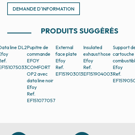
DEMANDE D'INFORMATION
PRODUITS SUGGÉRÉS
Data line DL2
Pupitre de
External
Insulated
Support d
Efoy
commande
face plate
exhaust hose
cartouche
Ref.
EFOY
Efoy
Efoy
combustib
EF151075033
COMFORT
Ref.
Ref.
Efoy
OP2 avec
EF151903013
EF151904003
Ref.
data line noir
EF151905
Efoy
Ref.
EF151077057