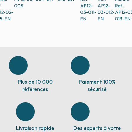
.
008
AP12-
AP12-
Ref.
12-02-
03-011-
03-012-
AP12-0
5-EN
EN
EN
013-EN
Plus de 10 000
Paiement 100%
références
sécurisé
Livraison rapide
Des experts à votre