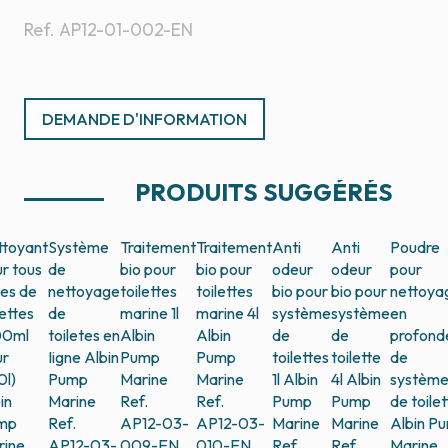
Ref.
AP12-01-002-EN
DEMANDE D'INFORMATION
PRODUITS SUGGÉRÉS
ttoyant
Système
Traitement
Traitement
Anti
Anti
Poudre
r tous
de
bio pour
bio pour
odeur
odeur
pour
es de
nettoyage
toilettes
toilettes
bio pour
bio pour
nettoya
lettes
de
marine 1l
marine 4l
système
système
en
00ml
toiletes en
Albin
Albin
de
de
profond
ur
Iigne
Albin
Pump
Pump
toilettes
toilette
de
0l)
Pump
Marine
Marine
1l
Albin
4l
Albin
systèm
in
Marine
Ref.
Ref.
Pump
Pump
de toile
mp
Ref.
AP12-03-
AP12-03-
Marine
Marine
Albin P
rine
AP12-03-
009-EN
010-EN
Ref.
Ref.
Marine