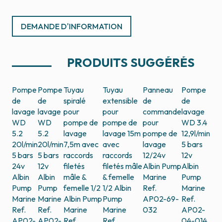
DEMANDE D'INFORMATION
PRODUITS SUGGÉRÉS
Pompe
Pompe
Tuyau
Tuyau
Panneau
Pompe
de
de
spiralé
extensible
de
de
lavage
lavage
pour
pour
commande
lavage
WD
WD
pompe de
pompe de
pour
WD 3.4
5.2
5.2
lavage
lavage 15m
pompe de
12,9l/min
20l/min
20l/min
7,5m avec
avec
lavage
5 bars
5 bars
5 bars
raccords
raccords
12/24v
12v
24v
12v
filetés
filetés mâle
Albin Pump
Albin
Albin
Albin
mâle &
& femelle
Marine
Pump
Pump
Pump
femelle 1/2
1/2
Albin
Ref.
Marine
Marine
Marine
Albin Pump
Pump
AP02-69-
Ref.
Ref.
Ref.
Marine
Marine
032
AP02-
AP02-
AP02-
Ref.
Ref.
04-014