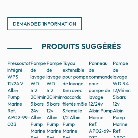
DEMANDE D'INFORMATION
PRODUITS SUGGÉRÉS
Pressostat
Pompe
Pompe
Tuyau
Panneau
Pompe
intégré
de
de
extensible
de
de
WPS
lavage
lavage
pour pompe
commande
lavage
12/24 V
WD
WD
de lavage
pour
WD 3.4
Albin
5.2
5.2
15m avec
pompe de
12,9l/min
Pump
20l/min
20l/min
raccords
lavage
5 bars
Marine
5 bars
5 bars
filetés mâle
12/24v
12v
Ref.
24v
12v
& femelle
Albin Pump
Albin
AP02-99-
Albin
Albin
1/2
Albin
Marine
Pump
033
Pump
Pump
Pump
Ref.
Marine
Marine
Marine
Marine
AP02-69-
Ref.
Ref.
Ref.
Ref.
032
AP02-