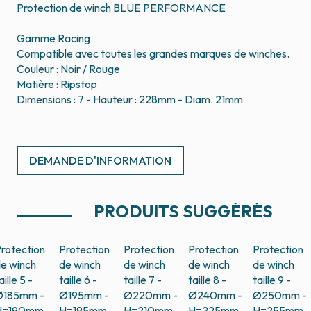
Protection de winch BLUE PERFORMANCE
Gamme Racing
Compatible avec toutes les grandes marques de winches.
Couleur : Noir / Rouge
Matière : Ripstop
Dimensions : 7 - Hauteur : 228mm - Diam. 21mm
DEMANDE D'INFORMATION
PRODUITS SUGGÉRÉS
rotection
Protection
Protection
Protection
Protection
e winch
de winch
de winch
de winch
de winch
aille 5 -
taille 6 -
taille 7 -
taille 8 -
taille 9 -
Ø185mm -
Ø195mm -
Ø220mm -
Ø240mm -
Ø250mm -
H=190mm
H=195mm
H=210mm
H=225mm
H=255mm