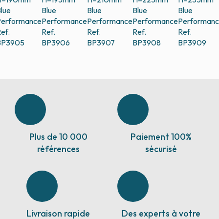
lue
Blue
Blue
Blue
Blue
erformance
Performance
Performance
Performance
Performan
ef.
Ref.
Ref.
Ref.
Ref.
BP3905
BP3906
BP3907
BP3908
BP3909
Plus de 10 000
Paiement 100%
références
sécurisé
Livraison rapide
Des experts à votre