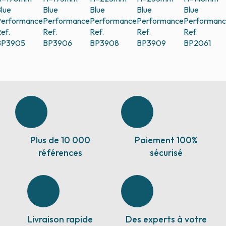
lue
Blue
Blue
Blue
Blue
erformance
Performance
Performance
Performance
Performan
ef.
Ref.
Ref.
Ref.
Ref.
BP3905
BP3906
BP3908
BP3909
BP2061
Plus de 10 000
Paiement 100%
références
sécurisé
Livraison rapide
Des experts à votre