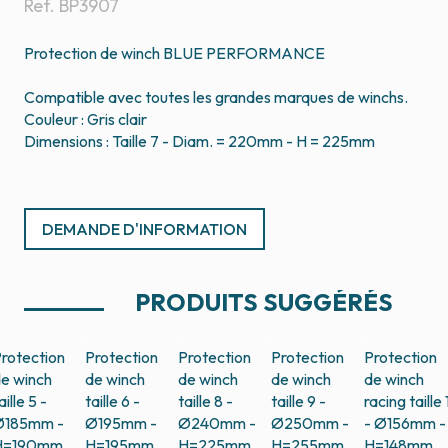
Ref.
BP3907
Protection de winch BLUE PERFORMANCE
Compatible avec toutes les grandes marques de winchs.
Couleur : Gris clair
Dimensions : Taille 7 - Diam. = 220mm - H = 225mm
DEMANDE D'INFORMATION
PRODUITS SUGGÉRÉS
rotection
Protection
Protection
Protection
Protection
e winch
de winch
de winch
de winch
de winch
aille 5 -
taille 6 -
taille 8 -
taille 9 -
racing taille 
Ø185mm -
Ø195mm -
Ø240mm -
Ø250mm -
- Ø156mm -
H=190mm
H=195mm
H=225mm
H=255mm
H=148mm