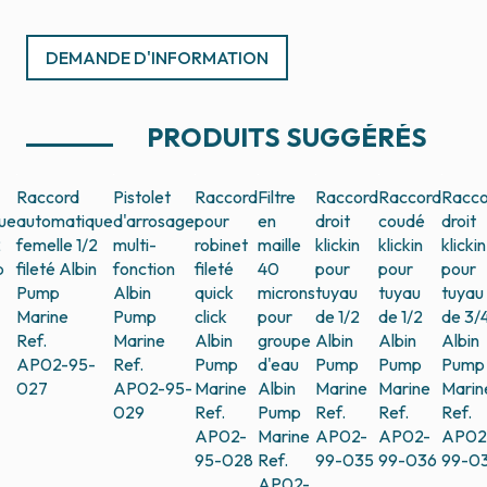
DEMANDE D'INFORMATION
PRODUITS SUGGÉRÉS
Raccord
Pistolet
Raccord
Filtre
Raccord
Raccord
Racco
ue
automatique
d'arrosage
pour
en
droit
coudé
droit
2
femelle 1/2
multi-
robinet
maille
klickin
klickin
klickin
p
fileté
Albin
fonction
fileté
40
pour
pour
pour
Pump
Albin
quick
microns
tuyau
tuyau
tuyau
Marine
Pump
click
pour
de 1/2
de 1/2
de 3/
Ref.
Marine
Albin
groupe
Albin
Albin
Albin
AP02-95-
Ref.
Pump
d'eau
Pump
Pump
Pump
027
AP02-95-
Marine
Albin
Marine
Marine
Marin
029
Ref.
Pump
Ref.
Ref.
Ref.
AP02-
Marine
AP02-
AP02-
AP02
95-028
Ref.
99-035
99-036
99-0
AP02-