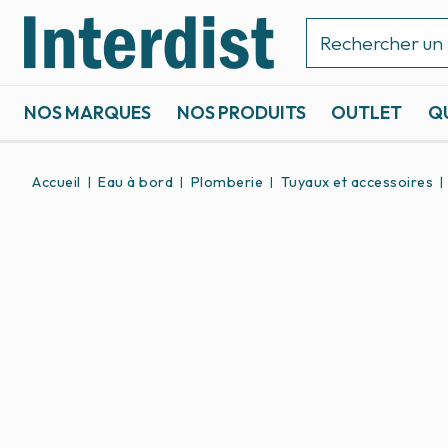
NOS MARQUES
NOS PRODUITS
OUTLET
Q
ACCASTILLAGE ET GRÉEMENT
SPORTS NAUTIQUES
Accueil
Eau à bord
Plomberie
Tuyaux et accessoires