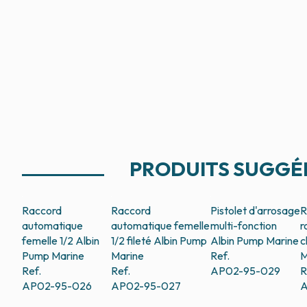
PRODUITS SUGGÉ
Raccord
Raccord
Pistolet d'arrosage
R
automatique
automatique femelle
multi-fonction
r
femelle 1/2
Albin
1/2 fileté
Albin Pump
Albin Pump Marine
c
Pump Marine
Marine
Ref.
M
Ref.
Ref.
AP02-95-029
R
AP02-95-026
AP02-95-027
A