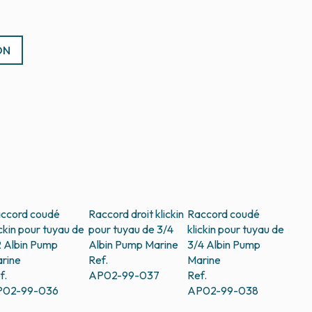
ON
ccord coudé
Raccord droit klickin
Raccord coudé
ickin pour tuyau de
pour tuyau de 3/4
klickin pour tuyau de
2
Albin Pump
Albin Pump Marine
3/4
Albin Pump
rine
Ref.
Marine
f.
AP02-99-037
Ref.
P02-99-036
AP02-99-038