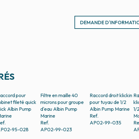
DEMANDE D'INFORMATI
RÉS
accord pour
Filtre en maille 40
Raccord droit klickin
Ra
obinet fileté quick
microns pour groupe
pour tuyau de 1/2
kl
lick
Albin Pump
d'eau
Albin Pump
Albin Pump Marine
1/
arine
Marine
Ref.
Ma
ef.
Ref.
AP02-99-035
Re
P02-95-028
AP02-99-023
A