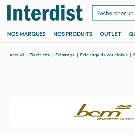
NOS MARQUES
NOS PRODUITS
OUTLET
Q
ACCASTILLAGE ET GRÉEMENT
SPORTS NAUTIQUES
Accueil
Électricité
Éclairage
Éclairage de courtoisie