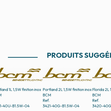
PRODUITS SUGGÉ
land 1L 1,5W finition inox
Portland 2L 1,5W finition inox
Florida 2L 
M
BCM
BCM
Ref.
Ref.
1-40U-B1.5W-04
3421-40G-B1.5W-04
3420-40G