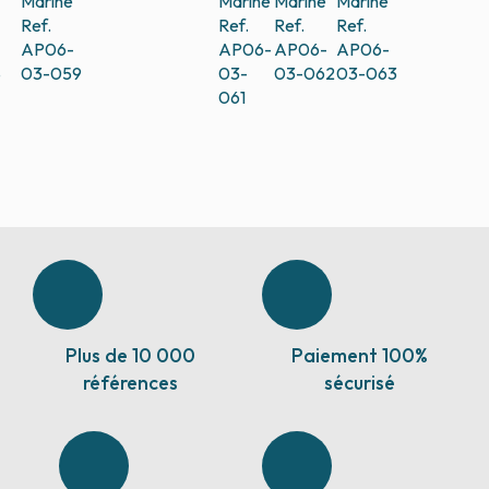
Marine
Marine
Marine
Marine
Ref.
Ref.
Ref.
Ref.
AP06-
AP06-
AP06-
AP06-
8
03-059
03-
03-062
03-063
061
Plus de 10 000
Paiement 100%
références
sécurisé