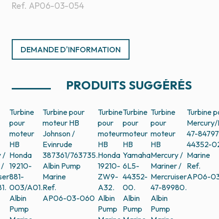
Ref.
AP06-03-054
DEMANDE D'INFORMATION
PRODUITS SUGGÉRÉS
Turbine
Turbine pour
Turbine
Turbine
Turbine
Turbine 
pour
moteur HB
pour
pour
pour
Mercury/
moteur
Johnson /
moteur
moteur
moteur
47-8479
HB
Evinrude
HB
HB
HB
44352-0
 /
Honda
387361/763735.
Honda
Yamaha
Mercury /
Marine
 /
19210-
Albin Pump
19210-
6L5-
Mariner /
Ref.
ser
881-
Marine
ZW9-
44352-
Mercruiser
AP06-0
1.
003/A01.
Ref.
A32.
00.
47-89980.
Albin
AP06-03-060
Albin
Albin
Albin
Pump
Pump
Pump
Pump