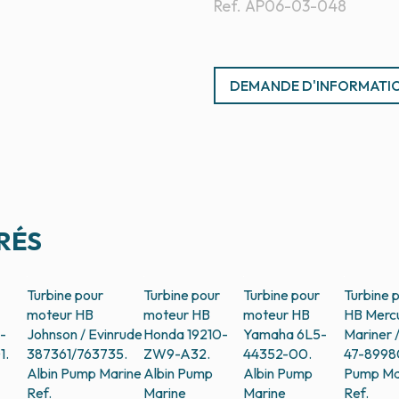
Ref.
AP06-03-048
DEMANDE D'INFORMATI
RÉS
Turbine pour
Turbine pour
Turbine pour
Turbine 
moteur HB
moteur HB
moteur HB
HB Mercu
-
Johnson / Evinrude
Honda 19210-
Yamaha 6L5-
Mariner 
1.
387361/763735.
ZW9-A32.
44352-00.
47-8998
Albin Pump Marine
Albin Pump
Albin Pump
Pump Ma
Ref.
Marine
Marine
Ref.