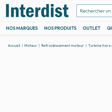
NOS MARQUES
NOS PRODUITS
OUTLET
Q
ACCASTILLAGE ET GRÉEMENT
SPORTS NAUTIQUES
Accueil
Moteur
Refroidissement moteur
Turbine hors