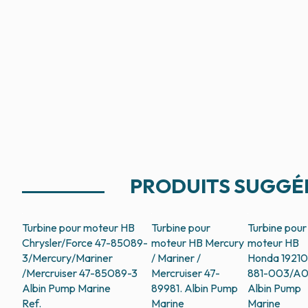
PRODUITS SUGGÉ
Turbine pour moteur HB
Turbine pour
Turbine pour
Chrysler/Force 47-85089-
moteur HB Mercury
moteur HB
3/Mercury/Mariner
/ Mariner /
Honda 19210
/Mercruiser 47-85089-3
Mercruiser 47-
881-003/A0
Albin Pump Marine
89981.
Albin Pump
Albin Pump
Ref.
Marine
Marine