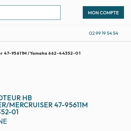
MON COMPTE
02 99 19 54 54
er 47-95611M /Yamaha 662-44352-01
OTEUR HB
R/MERCRUISER 47-95611M
52-01
NE