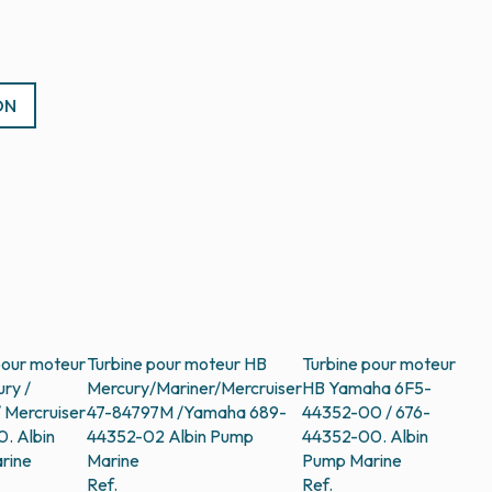
ON
pour moteur
Turbine pour moteur HB
Turbine pour moteur
ry /
Mercury/Mariner/Mercruiser
HB Yamaha 6F5-
/ Mercruiser
47-84797M /Yamaha 689-
44352-00 / 676-
0.
Albin
44352-02
Albin Pump
44352-00.
Albin
rine
Marine
Pump Marine
Ref.
Ref.