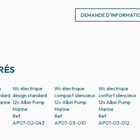
DEMANDE D'INFORMATI
RÉS
o
Wc électrique
Wc électrique
Wc électrique
ndard
design standard
compact silencieux
confort silencieux
arine
12v
Albin Pump
12v
Albin Pump
12v
Albin Pump
Marine
Marine
Marine
Ref.
Ref.
Ref.
AP07-02-043
AP07-03-010
AP07-03-012