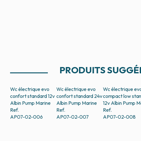
PRODUITS SUGGÉ
Wc électrique evo
Wc électrique evo
Wc électrique ev
confort standard 12v
confort standard 24v
compact low sta
Albin Pump Marine
Albin Pump Marine
12v
Albin Pump M
Ref.
Ref.
Ref.
AP07-02-006
AP07-02-007
AP07-02-008