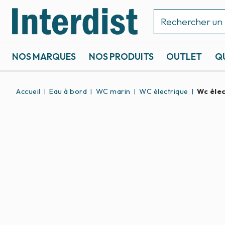
NOS MARQUES
NOS PRODUITS
OUTLET
Q
ACCASTILLAGE ET GRÉEMENT
SPORTS NAUTIQUES
Accueil
Eau à bord
WC marin
WC électrique
Wc élec