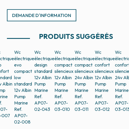
DEMANDE D'INFORMATION
PRODUITS SUGGÉRÉS
c
Wc
Wc
Wc
Wc
Wc
Wc
ctrique
électrique
électrique
électrique
électrique
électrique
électri
o
evo
design
compact
compact
confort
confor
nfort
compact
standard
silencieux
silencieux
silencieux
silenci
andard
low
12v
Albin
12v
Albin
24v
Albin
12v
Albin
24v
Al
v
Albin
standard
Pump
Pump
Pump
Pump
Pump
mp
12v
Albin
Marine
Marine
Marine
Marine
Marine
rine
Pump
Ref.
Ref.
Ref.
Ref.
Ref.
.
Marine
AP07-
AP07-
AP07-
AP07-
AP07-
07-
Ref.
02-043
03-010
03-011
03-012
03-01
-007
AP07-
02-008