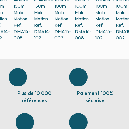
0m
150m
150m
100m
100m
100m
100m
lo
Malo
Malo
Malo
Malo
Malo
Malo
ion
Motion
Motion
Motion
Motion
Motion
Motio
.
Ref.
Ref.
Ref.
Ref.
Ref.
Ref.
A14-
DMA14-
DMA14-
DMA16-
DMA16-
DMA16-
DMA1
2
008
102
002
008
102
002
Plus de 10 000
Paiement 100%
références
sécurisé