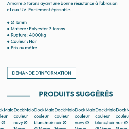
Amarre 3 torons ayant une bonne résistance à l'abrasion
et aux UV. Facilement épissable.
● Ø 16mm
● Matière : Polyester 3 torons
● Rupture : 4000kg
● Couleur : Noir
● Prix au mètre
DEMANDE D'INFORMATION
PRODUITS SUGGÉRÉS
ckMalo
DockMalo
DockMalo
DockMalo
DockMalo
DockMalo
DockM
leur
couleur
couleur
couleur
couleur
couleur
couleu
r Ø
navy Ø
blanc/noir
noir Ø
navy Ø
blanc/noir
noir Ø
mm -
14mm -
Ø 14mm -
16mm -
16mm -
Ø 16mm -
18mm 