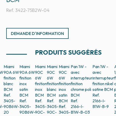
Ref.
3422-75B2W-04
DEMANDE D'INFORMATION
PRODUITS SUGGÉRÉS
Miami
Miami
Miami
Miami
Miami
Pan 1W -
Pan 1W -
6W
90A 6W
90A 6W
90C
90C
90C
avec
avec
finition
finition
6W
6W
6W
interrupteur
interrupteur
f
blanc
inox
finition
finition
finition
finition
finition nikel
BCM
satin
inox
blanc
inox
chrome poli
satine
BCM
p
Ref.
BCM
BCM
BCM
satin
BCM
Ref.
3405-
Ref.
Ref.
Ref.
BCM
Ref.
2166-I-
R
W-
90B6W-
3405-
3405-
3405-
Ref.
2166-I-
B1W-B-9
2
20
90B6W-
90C-
90C-
3405-
B1W-B-03