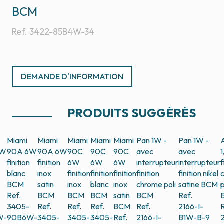
BCM
Ref.
3422-85B4W-34
DEMANDE D'INFORMATION
PRODUITS SUGGÉRÉS
Miami
Miami
Miami
Miami
Miami
Pan 1W -
Pan 1W -
6W
90A 6W
90A 6W
90C
90C
90C
avec
avec
finition
finition
6W
6W
6W
interrupteur
interrupteur
f
blanc
inox
finition
finition
finition
finition
finition nikel
BCM
satin
inox
blanc
inox
chrome poli
satine
BCM
p
Ref.
BCM
BCM
BCM
satin
BCM
Ref.
3405-
Ref.
Ref.
Ref.
BCM
Ref.
2166-I-
R
W-
90B6W-
3405-
3405-
3405-
Ref.
2166-I-
B1W-B-9
2