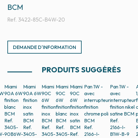
BCM
Ref.
3422-85C-B4W-20
DEMANDE D'INFORMATION
PRODUITS SUGGÉRÉS
Miami
Miami
Miami
Miami
Miami
Pan 1W -
Pan 1W -
6W
90A 6W
90A 6W
90C
90C
90C
avec
avec
finition
finition
6W
6W
6W
interrupteur
interrupteur
f
blanc
inox
finition
finition
finition
finition
finition nikel
BCM
satin
inox
blanc
inox
chrome poli
satine
BCM
p
Ref.
BCM
BCM
BCM
satin
BCM
Ref.
3405-
Ref.
Ref.
Ref.
BCM
Ref.
2166-I-
R
W-
90B6W-
3405-
3405-
3405-
Ref.
2166-I-
B1W-B-9
2