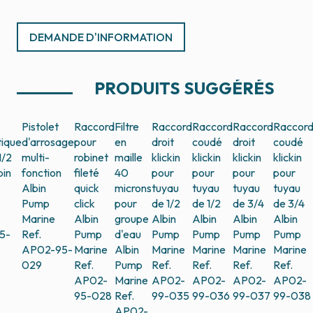
DEMANDE D'INFORMATION
PRODUITS SUGGÉRÉS
Pistolet
Raccord
Filtre
Raccord
Raccord
Raccord
Raccor
ique
d'arrosage
pour
en
droit
coudé
droit
coudé
1/2
multi-
robinet
maille
klickin
klickin
klickin
klickin
bin
fonction
fileté
40
pour
pour
pour
pour
Albin
quick
microns
tuyau
tuyau
tuyau
tuyau
Pump
click
pour
de 1/2
de 1/2
de 3/4
de 3/4
Marine
Albin
groupe
Albin
Albin
Albin
Albin
5-
Ref.
Pump
d'eau
Pump
Pump
Pump
Pump
AP02-95-
Marine
Albin
Marine
Marine
Marine
Marine
029
Ref.
Pump
Ref.
Ref.
Ref.
Ref.
AP02-
Marine
AP02-
AP02-
AP02-
AP02-
95-028
Ref.
99-035
99-036
99-037
99-038
AP02-