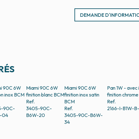
DEMANDE D'INFORMATI
RÉS
i 90C 6W
Miami 90C 6W
Miami 90C 6W
Pan 1W - avec 
ion inox
BCM
finition blanc
BCM
finition inox satin
finition chrome 
Ref.
BCM
Ref.
5-90C-
3405-90C-
Ref.
2166-I-B1W-B
-04
B6W-20
3405-90C-B6W-
34