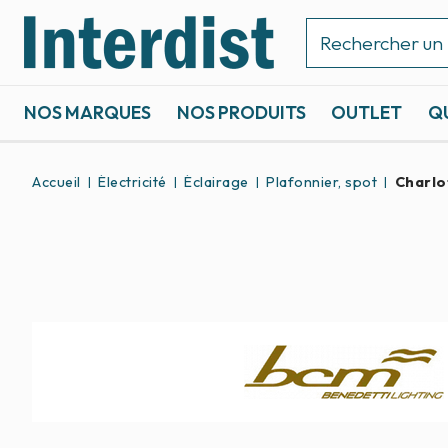
NOS MARQUES
NOS PRODUITS
OUTLET
Q
ACCASTILLAGE ET GRÉEMENT
SPORTS NAUTIQUES
Accueil
Électricité
Éclairage
Plafonnier, spot
Charlo